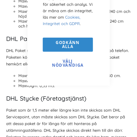
Maxvolym per kolli: 3,57 m3.
för säkerhet och analys. Vi
Maxvolym per sändning: 8,93 m3.
är måna om din integritet,
Maxmått för kolli < 50 kg: Längd 599 cm, bredd 240 cm och
höjd 220 cm.
läs mer om
Cookies,
Maxmått för kolli >= 50 kg: Längd 299 cm bredd 240 cm
Integritet och GDPR
.
och höjd 220 cm.
DHL Paket
GODKÄNN
ALLA
DHL Paket skickas hem till din dörr och aviseras innan på telefon.
Paketen körs ut under dagtid. Passar om du vill få ditt paket
VÄLJ
hemkört eller om du är företagskund.
NÖDVÄNDIGA
Maxmått: Längd 150 cm, bredd 50 cm och höjd 50 cm.
Maxvikt per kolli/hela sändningen: 35 kg/150 kg.
Maxvolym: 0,53 m3.
DHL Stycke (Företagstjänst)
Paket som är 1,5 meter eller längre kan inte skickas som DHL
Servicepoint, utan måste skickas som DHL Stycke. Det beror på
att dessa paket är för långa för att hanteras på
utlämningsställena. DHL Stycke skickas direkt hem till din dörr.