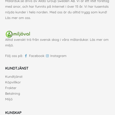
Målarduk.se drivs av Alldo Group Sweden AB. Vi är ett litet företag
med anor, och har funnits på Internet i över 15 år. Vi har tusentals
nöjda kunder i hela norden. Med oss är du alltid trygg som kund!
Läs mer om oss
.
Alltid svenskt trä från svensk skog i våra målardukar. Läs mer om
miljö
.
Följ oss på:
Facebook
Instagram
KUNDTJÄNST
Kundtjänst
Köpvillkor
Frakter
Betalning
Miljö
KUNSKAP