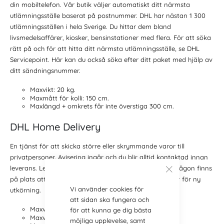
din mobiltelefon. Vår butik väljer automatiskt ditt närmsta
utlämningsställe baserat på postnummer. DHL har nästan 1 300
utlämningsställen i hela Sverige. Du hittar dem bland
livsmedelsaffärer, kiosker, bensinstationer med flera. För att söka
rätt på och för att hitta ditt närmsta utlämningsställe, se DHL
Servicepoint. Här kan du också söka efter ditt paket med hjälp av
ditt sändningsnummer.
Maxvikt: 20 kg.
Maxmått för kolli: 150 cm.
Maxlängd + omkrets får inte överstiga 300 cm.
DHL Home Delivery
En tjänst för att skicka större eller skrymmande varor till
privatpersoner. Avisering ingår och du blir alltid kontaktad innan
leverans. Levereras under dagtid, så det är viktigt att någon finns
på plats att ta mot paketet, annars tillkommer avgifter för ny
Vi använder cookies för
utkörning.
att sidan ska fungera och
Maxvikt per kolli: 1 000 kg.
för att kunna ge dig bästa
Maxvikt per sändning: 2 500 kg.
möjliga upplevelse, samt