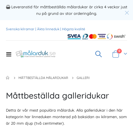
Leveranstid för måttbeställda målardukar är cirka 4 veckor just
nu på grund av stor orderingång.
Svenska kilramar | Äkta linneduk | Högsta kvalité
Produkte
0
Toggle
Varukorg
Nav
MÅTTBESTÄLLDA MÅLARDUKAR
GALLERI
Måttbeställda galleridukar
Detta är vår mest populära målarduk. Alla galleridukar i den här
kategorin har linneduken monterad på baksidan av kilramen, som
är 20 mm djup (två centimeter).