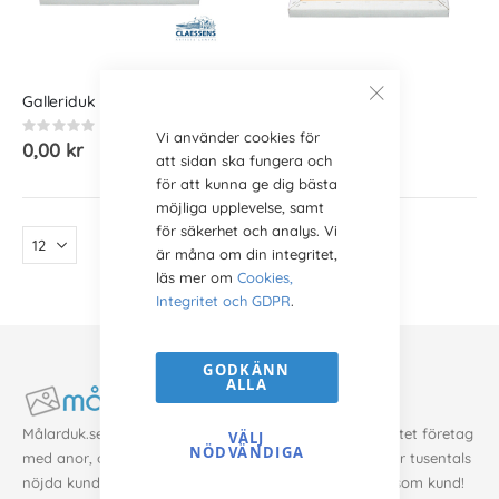
Galleriduk Bomull
Galleriduk Linne
Rating:
Betyg:
Vi använder cookies för
0%
100%
0,00 kr
0,00 kr
att sidan ska fungera och
för att kunna ge dig bästa
möjliga upplevelse, samt
för säkerhet och analys. Vi
är måna om din integritet,
läs mer om
Cookies,
Integritet och GDPR
.
GODKÄNN
ALLA
Målarduk.se drivs av Alldo Group Sweden AB. Vi är ett litet företag
VÄLJ
NÖDVÄNDIGA
med anor, och har funnits på Internet i över 15 år. Vi har tusentals
nöjda kunder i hela norden. Med oss är du alltid trygg som kund!