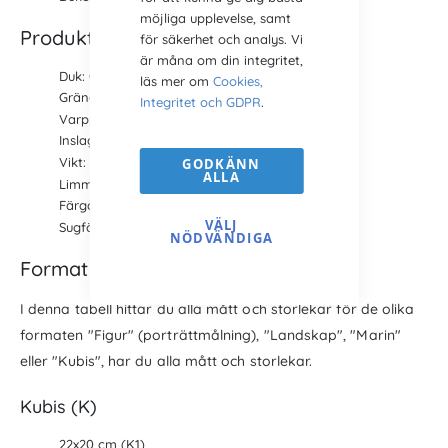
möjliga upplevelse, samt
Produktfakta
för säkerhet och analys. Vi
är måna om din integritet,
Duk: Claessens 100% bomull
läs mer om
Cookies,
Gräng: Medium (standard)
Integritet och GDPR
.
Varp: 12 trådar i varpen per cm
Inslag: 15 trådar i inslaget per cm
Vikt: 342 gram per kvm efter grundering
GODKÄNN
ALLA
Limmad: Ja, två gånger
Färgad: Ja, vitgrunderad
VÄLJ
Sugförmåga: Halvsugande
NÖDVÄNDIGA
Format och storlekar
I denna tabell hittar du alla mått och storlekar för de olika
formaten "Figur" (porträttmålning), "Landskap", "Marin"
eller "Kubis", har du alla mått och storlekar.
Kubis (K)
22x20 cm (K1)