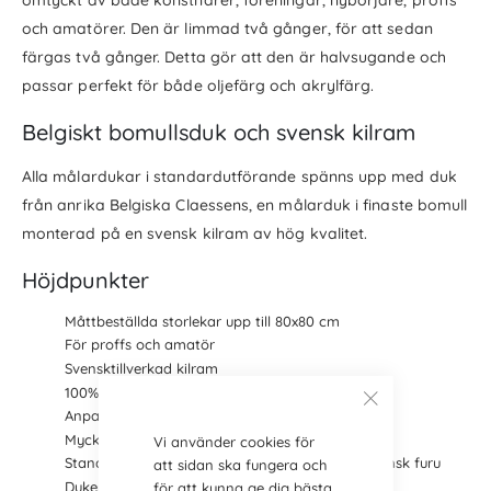
omtyckt av både konstnärer, föreningar, nybörjare, proffs
och amatörer. Den är limmad två gånger, för att sedan
färgas två gånger. Detta gör att den är halvsugande och
passar perfekt för både oljefärg och akrylfärg.
Belgiskt bomullsduk och svensk kilram
Alla målardukar i standardutförande spänns upp med duk
från anrika Belgiska Claessens, en målarduk i finaste bomull
monterad på en svensk kilram av hög kvalitet.
Höjdpunkter
Måttbeställda storlekar upp till 80x80 cm
För proffs och amatör
Svensktillverkad kilram
100% bomullsduk av hög kvalité
Anpassad för att kunna ramas in i tavelramar
Mycket bra pris
Vi använder cookies för
Standardkilram av svensk proffskvalité från svensk furu
att sidan ska fungera och
Duken monterad i kanten
för att kunna ge dig bästa