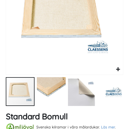
gallery
Skip
Standard Bomull
to
the
beginning
Svenska kilramar i våra målardukar.
Läs mer
.