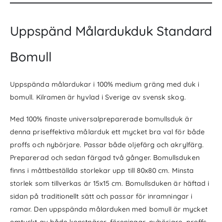
Uppspänd Målardukduk Standard
Bomull
Uppspända målardukar i 100% medium gräng med duk i
bomull. Kilramen är hyvlad i Sverige av svensk skog.
Med 100% finaste universalpreparerade bomullsduk är
denna priseffektiva målarduk ett mycket bra val för både
proffs och nybörjare. Passar både oljefärg och akrylfärg.
Preparerad och sedan färgad två gånger. Bomullsduken
finns i måttbeställda storlekar upp till 80x80 cm. Minsta
storlek som tillverkas är 15x15 cm. Bomullsduken är häftad i
sidan på traditionellt sätt och passar för inramningar i
ramar. Den uppspända målarduken med bomull är mycket