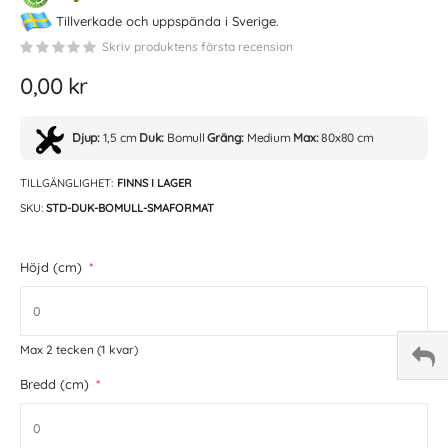
of
Tillverkade och uppspända i Sverige.
the
Skriv produktens första recension
images
gallery
0,00 kr
Djup:
1,5 cm
Duk:
Bomull
Gräng:
Medium
Max:
80x80 cm
TILLGÄNGLIGHET:
FINNS I LAGER
SKU
STD-DUK-BOMULL-SMAFORMAT
Höjd (cm)
Max 2 tecken
(1 kvar)
Bredd (cm)