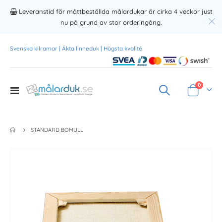
Leveranstid för måttbeställda målardukar är cirka 4 veckor just
nu på grund av stor orderingång.
Svenska kilramar | Äkta linneduk | Högsta kvalité
Produkte
0
Toggle
Varukorg
Nav
STANDARD BOMULL
Skip
to
the
end
of
the
images